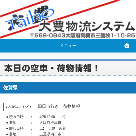
メニュー
佐賀県
2016/5/3（火） 四日市行き 荷物情報
● 積み日時
：
4/28 18:00 ごろ
● 発地
：
大阪府摂津市
● 卸し日時
：
5/2 8:30 必着
● 着地
：
三重県四日市市