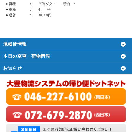
● 荷種
：
空調ダクト 積合 ×
● 車種
：
4ｔ 平
● 運賃
：
30,000円
混載便情報
本日の空車・荷物情報
お知らせ