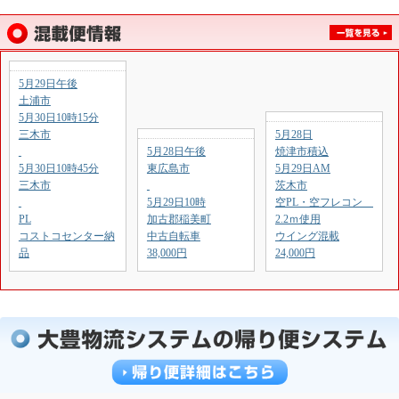
5月29日午後
土浦市
5月30日10時15分
三木市
5月28日
5月28日午後
焼津市積込
5月30日10時45分
東広島市
5月29日AM
三木市
茨木市
5月29日10時
空PL・空フレコン
PL
加古郡稲美町
2.2ｍ使用
コストコセンター納
中古自転車
ウイング混載
品
38,000円
24,000円