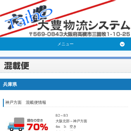
メニュー
兵庫県
神戸方面 混載便情報
8/2～8/3
大阪北部～神戸方面
4m 1t 空き