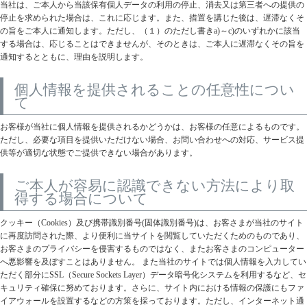
当社は、ご本人から当該保有個人データの利用の停止、消去又は第三者への提供の
停止を求められた場合は、これに応じます。また、措置を講じた後は、遅滞なくそ
の旨をご本人に通知します。ただし、（１）のただし書きa)～c)のいずれかに該当
する場合は、応じることはできませんが、そのときは、ご本人に遅滞なくその旨を
通知するとともに、理由を説明します。
個人情報を提供されることの任意性につい
て
お客様が当社に個人情報を提供されるかどうかは、お客様の任意によるものです。
ただし、必要な項目を提供いただけない場合、お問い合わせへの対応、サービス提
供等が適切な状態でご提供できない場合があります。
ご本人が容易に認識できない方法により取
得する場合について
クッキー（Cookies）及び携帯識別番号(固体識別番号)は、お客さまが当社のサイト
に再度訪問された際、より便利に当サイトを閲覧していただくためのものであり、
お客さまのプライバシーを侵害するものではなく、またお客さまのコンピューター
へ悪影響を及ぼすことはありません。 また当社のサイトでは個人情報を入力してい
ただく部分にSSL（Secure Sockets Layer）データ暗号化システムを利用するなど、セ
キュリティ確保に努めております。さらに、サイト内における情報の保護にもファ
イアウォールを設置するなどの方策を採っております。ただし、インターネット通