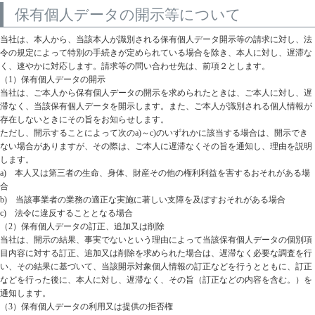
保有個人データの開示等について
当社は、本人から、当該本人が識別される保有個人データ開示等の請求に対し、法
令の規定によって特別の手続きが定められている場合を除き、本人に対し、遅滞な
く、速やかに対応します。請求等の問い合わせ先は、前項２とします。
（1）保有個人データの開示
当社は、ご本人から保有個人データの開示を求められたときは、ご本人に対し、遅
滞なく、当該保有個人データを開示します。また、ご本人が識別される個人情報が
存在しないときにその旨をお知らせします。
ただし、開示することによって次のa)～c)のいずれかに該当する場合は、開示でき
ない場合がありますが、その際は、ご本人に遅滞なくその旨を通知し、理由を説明
します。
a) 本人又は第三者の生命、身体、財産その他の権利利益を害するおそれがある場
合
b) 当該事業者の業務の適正な実施に著しい支障を及ぼすおそれがある場合
c) 法令に違反することとなる場合
（2）保有個人データの訂正、追加又は削除
当社は、開示の結果、事実でないという理由によって当該保有個人データの個別項
目内容に対する訂正、追加又は削除を求められた場合は、遅滞なく必要な調査を行
い、その結果に基づいて、当該開示対象個人情報の訂正などを行うとともに、訂正
などを行った後に、本人に対し、遅滞なく、その旨（訂正などの内容を含む。）を
通知します。
（3）保有個人データの利用又は提供の拒否権