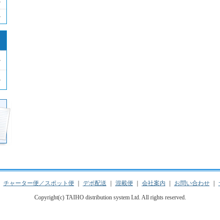
｜
チャーター便／スポット便
｜
デポ配送
｜
混載便
｜
会社案内
｜
お問い合わせ
｜
Copyright(c) TAIHO distribution system Ltd. All rights reserved.