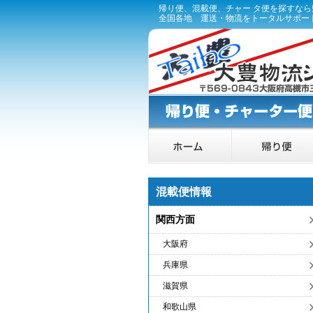
帰り便、混載便、チャー タ便を探すな
全国各地 運送・物流をトータルサポー
混載便情報
関西方面
大阪府
兵庫県
滋賀県
和歌山県