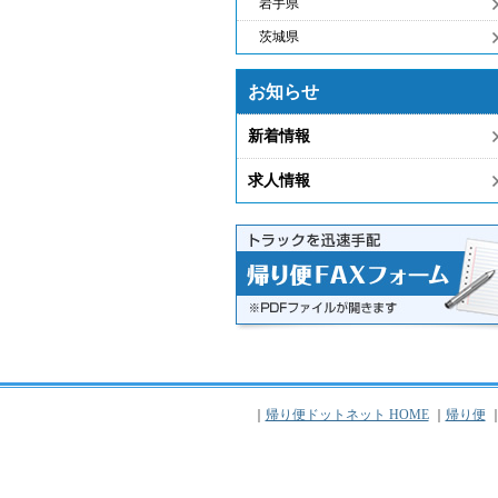
岩手県
茨城県
お知らせ
新着情報
求人情報
｜
帰り便ドットネット HOME
｜
帰り便