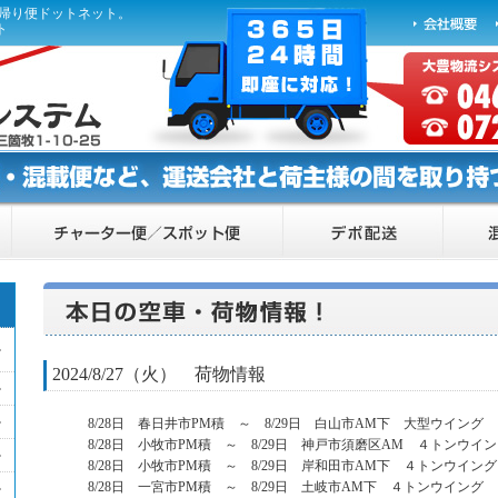
ら帰り便ドットネット。
ト
2024/8/27（火） 荷物情報
8/28日 春日井市PM積 ～ 8/29日 白山市AM下 大型ウイング
8/28日 小牧市PM積 ～ 8/29日 神戸市須磨区AM ４トンウイ
8/28日 小牧市PM積 ～ 8/29日 岸和田市AM下 ４トンウイン
8/28日 一宮市PM積 ～ 8/29日 土岐市AM下 ４トンウイング