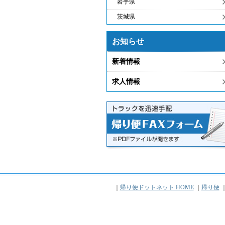
岩手県
茨城県
お知らせ
新着情報
求人情報
｜
帰り便ドットネット HOME
｜
帰り便