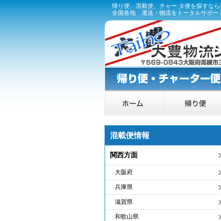
帰り便、混載便、チャー タ便を探すな
全国各地 運送・物流をトータルサポー
混載便情報
関西方面
大阪府
兵庫県
滋賀県
和歌山県