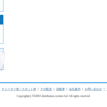
｜
チャーター便／スポット便
｜
デポ配送
｜
混載便
｜
会社案内
｜
お問い合わせ
｜
Copyright(c) TAIHO distribution system Ltd. All rights reserved.