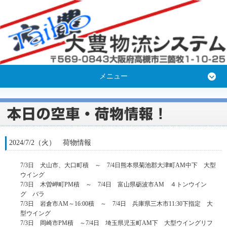
メニュー
2024/7/2（火） 荷物情報
7/3日 犬山市、大口町積 ～ 7/4日熊本県菊池郡大津町AM中下 大型
ウイング
7/3日 木曽岬町PM積 ～ 7/4日 富山県砺波市AM ４トンウイン
グ バラ
7/3日 岩倉市AM～16:00積 ～ 7/4日 兵庫県三木市11:30下指定 大
型ウイング
7/3日 岡崎市PM積 ～7/4日 埼玉県児玉町AM下 大型ウイングリフ