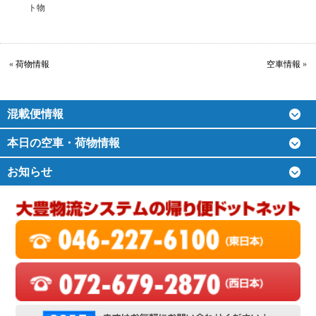
ト物
«
荷物情報
空車情報
»
混載便情報
本日の空車・荷物情報
お知らせ