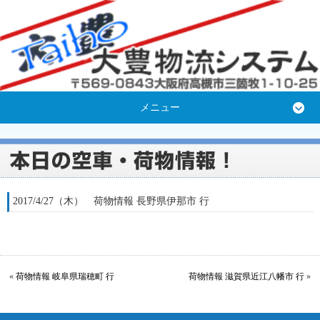
メニュー
2017/4/27（木） 荷物情報 長野県伊那市 行
«
荷物情報 岐阜県瑞穂町 行
荷物情報 滋賀県近江八幡市 行
»