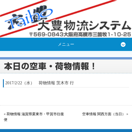
メニュー
2017/2/22（水） 荷物情報 茨木市 行
«
荷物情報 滋賀県栗東市・甲賀市往復
空車情報 関西方面（当日）
»
便