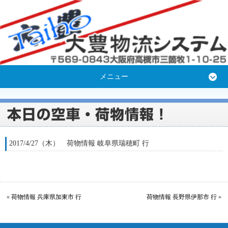
メニュー
2017/4/27（木） 荷物情報 岐阜県瑞穂町 行
«
荷物情報 兵庫県加東市 行
荷物情報 長野県伊那市 行
»