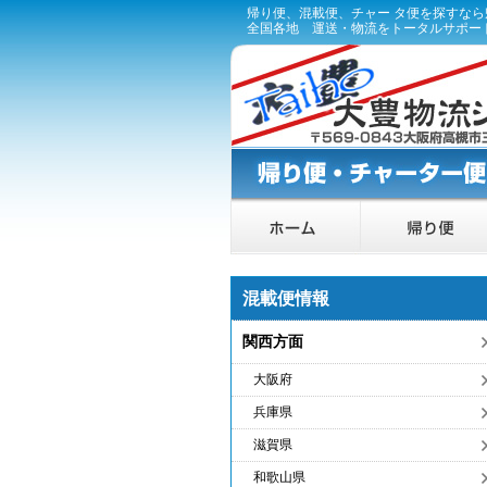
帰り便、混載便、チャー タ便を探すな
全国各地 運送・物流をトータルサポー
混載便情報
関西方面
大阪府
兵庫県
滋賀県
和歌山県