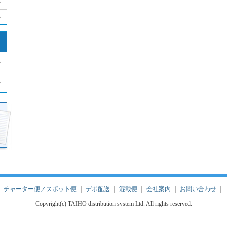
｜
チャーター便／スポット便
｜
デポ配送
｜
混載便
｜
会社案内
｜
お問い合わせ
｜
Copyright(c) TAIHO distribution system Ltd. All rights reserved.