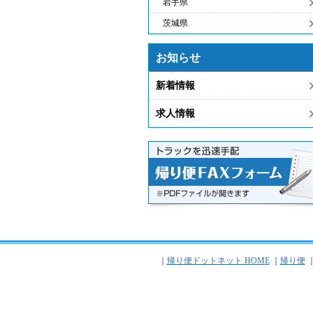
岩手県
茨城県
お知らせ
新着情報
求人情報
｜
帰り便ドットネット HOME
｜
帰り便