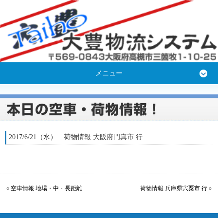
メニュー
2017/6/21（水） 荷物情報 大阪府門真市 行
«
空車情報 地場・中・長距離
荷物情報 兵庫県宍粟市 行
»