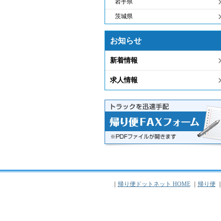
岩手県
茨城県
お知らせ
新着情報
求人情報
｜
帰り便ドットネット HOME
｜
帰り便