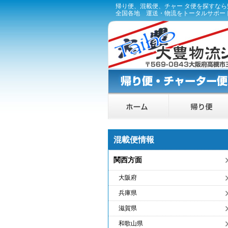
帰り便、混載便、チャー タ便を探すな
全国各地 運送・物流をトータルサポー
混載便情報
関西方面
大阪府
兵庫県
滋賀県
和歌山県