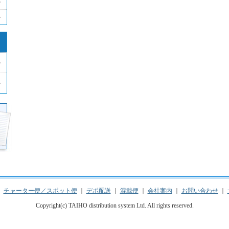
｜
チャーター便／スポット便
｜
デポ配送
｜
混載便
｜
会社案内
｜
お問い合わせ
｜
Copyright(c) TAIHO distribution system Ltd. All rights reserved.