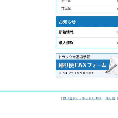
岩手県
茨城県
お知らせ
新着情報
求人情報
｜
帰り便ドットネット HOME
｜
帰り便