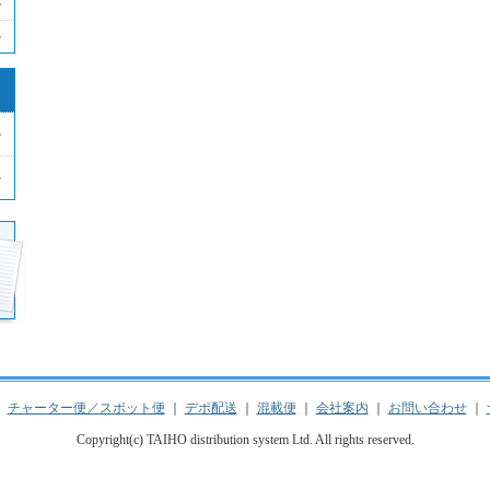
｜
チャーター便／スポット便
｜
デポ配送
｜
混載便
｜
会社案内
｜
お問い合わせ
｜
Copyright(c) TAIHO distribution system Ltd. All rights reserved.