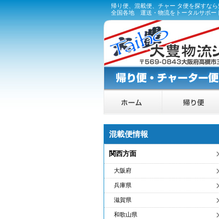
帰り便、混載便、チャー タ便を探すな
全国各地 運送・物流をトータルサポー
混載便情報
関西方面
大阪府
兵庫県
滋賀県
和歌山県