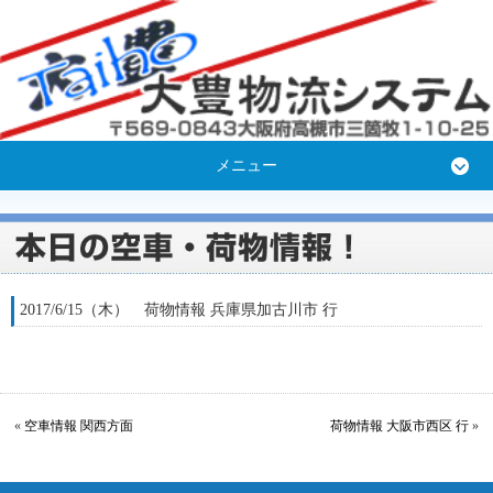
メニュー
2017/6/15（木） 荷物情報 兵庫県加古川市 行
«
空車情報 関西方面
荷物情報 大阪市西区 行
»