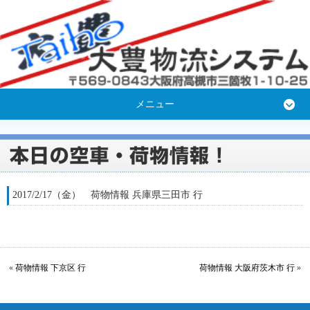
メニュー
2017/2/17（金） 荷物情報 兵庫県三田市 行
«
荷物情報 下京区 行
荷物情報 大阪府茨木市 行
»