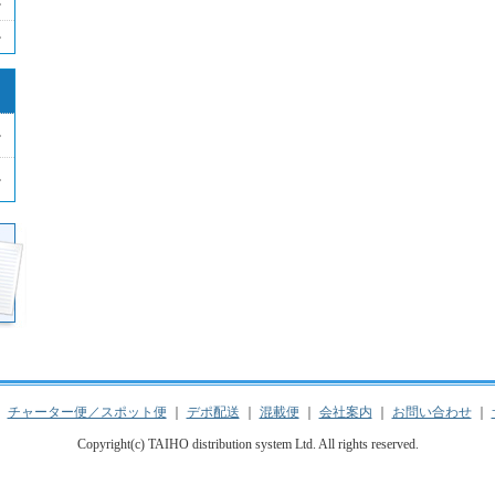
｜
チャーター便／スポット便
｜
デポ配送
｜
混載便
｜
会社案内
｜
お問い合わせ
｜
Copyright(c) TAIHO distribution system Ltd. All rights reserved.