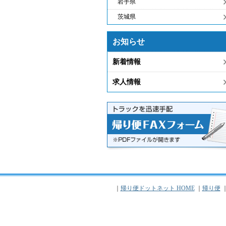
岩手県
茨城県
お知らせ
新着情報
求人情報
｜
帰り便ドットネット HOME
｜
帰り便