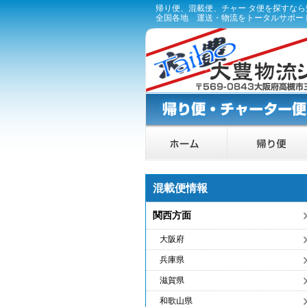
帰り便、混載便、チャー タ便を探すな
全国各地 運送・物流をトータルサポー
混載便情報
関西方面
大阪府
兵庫県
滋賀県
和歌山県