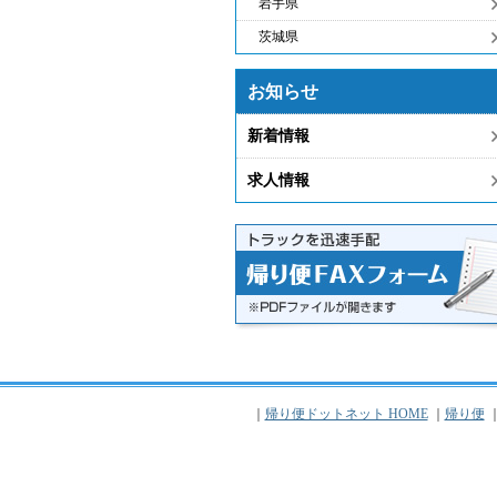
岩手県
茨城県
お知らせ
新着情報
求人情報
｜
帰り便ドットネット HOME
｜
帰り便