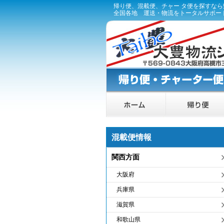
帰り便、混載便、チャー タ便を探すな
全国各地 運送・物流をトータルサポー
混載便情報
関西方面
大阪府
兵庫県
滋賀県
和歌山県