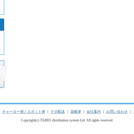
｜
チャーター便／スポット便
｜
デポ配送
｜
混載便
｜
会社案内
｜
お問い合わせ
｜
Copyright(c) TAIHO distribution system Ltd. All rights reserved.