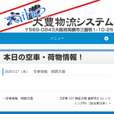
メニュー
2020/5/27（水） 空車情報 関西方面
«
空車情報 関西方面
【空車 5/27 神奈川県 秦野市】4トンウ
ィングPG（担当東日本）
»