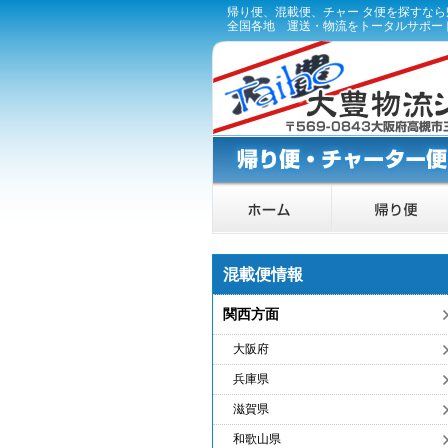
帰り便、混載便、チャー タ便を探すな
全国各地 運送・物流をトータルサポー
混載便情報
関西方面
大阪府
兵庫県
滋賀県
和歌山県