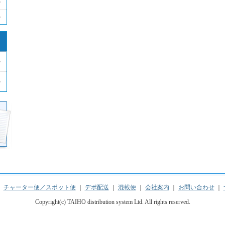
｜
チャーター便／スポット便
｜
デポ配送
｜
混載便
｜
会社案内
｜
お問い合わせ
｜
Copyright(c) TAIHO distribution system Ltd. All rights reserved.