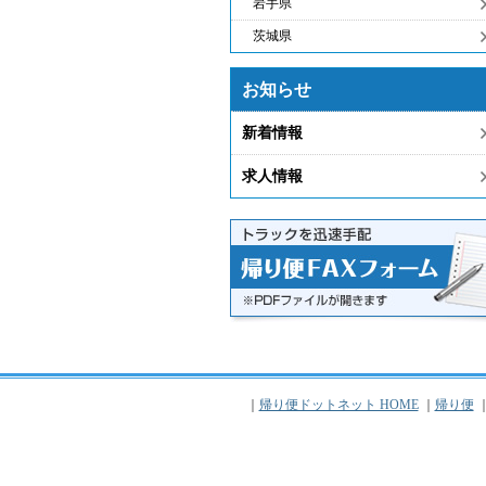
岩手県
茨城県
お知らせ
新着情報
求人情報
｜
帰り便ドットネット HOME
｜
帰り便