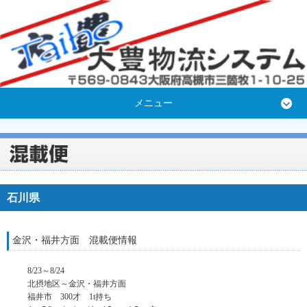
メニュー
石川県
金沢・福井方面 混載便情報
8/23～8/24
北摂地区～金沢・福井方面
福井市 300才 1t持ち