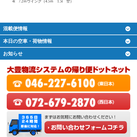
4t 7.2ｍウイング（4.5ｍ 1.5t 空）
混載便情報
本日の空車・荷物情報
お知らせ