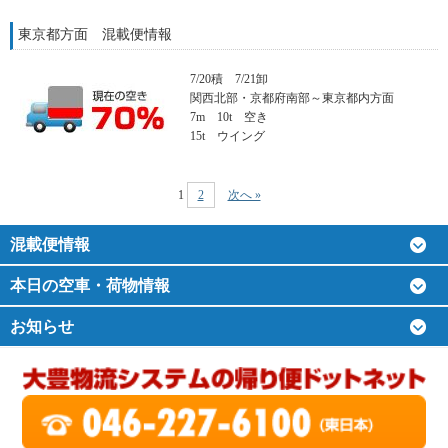
東京都方面 混載便情報
7/20積 7/21卸
関西北部・京都府南部～東京都内方面
7m 10t 空き
15t ウイング
1
2
次へ »
混載便情報
本日の空車・荷物情報
お知らせ