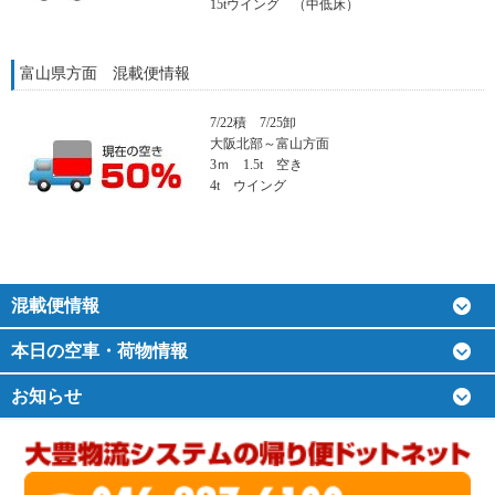
15tウイング （中低床）
富山県方面 混載便情報
7/22積 7/25卸
大阪北部～富山方面
3ｍ 1.5t 空き
4t ウイング
混載便情報
本日の空車・荷物情報
お知らせ