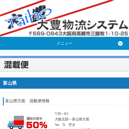
メニュー
富山県
富山県方面 混載便情報
7/29～8/1
大阪北部～富山県方面
5m 5t 空き