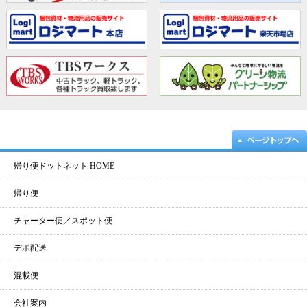
帰り便ドットネット HOME
帰り便
チャーター便／スポット便
デポ配送
混載便
会社案内