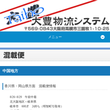
メニュー
中国地方
香川県・岡山県方面 混載便情報
8/26~8/29 午前中着
北大阪地区～岐阜県
岐阜市 600才 2t持ち（明智町引取有）