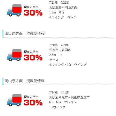
7/21積 7/22卸
大阪北部～岡山方面
1.5ｍ 0.5t
4tウイング ロング
山口県方面 混載便情報
7/20積 7/21卸
茨木市～岩国市
2.5ｍ 1t
ケース
4tウイング・10t ウイング
岡山県方面 混載便情報
7/14積 7/15卸
大阪府八尾市～岡山県倉敷市
6m 6.5t フレコン
10tウイング