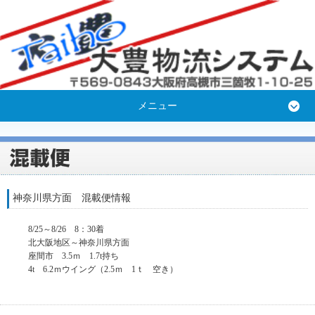
メニュー
神奈川県方面 混載便情報
8/25～8/26 8：30着
北大阪地区～神奈川県方面
座間市 3.5ｍ 1.7t持ち
4t 6.2ｍウイング（2.5ｍ 1ｔ 空き）