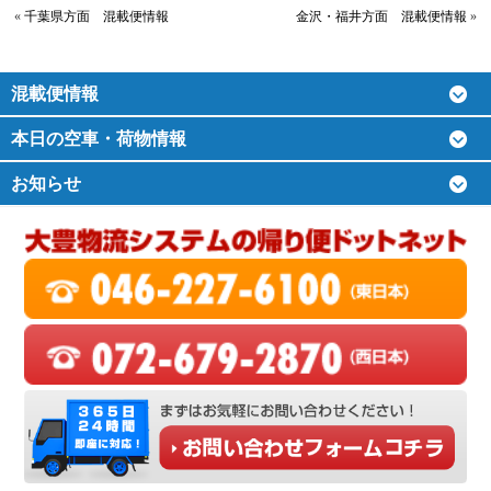
«
千葉県方面 混載便情報
金沢・福井方面 混載便情報
»
混載便情報
本日の空車・荷物情報
お知らせ