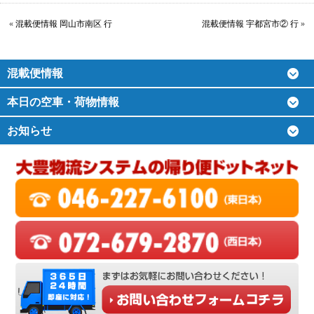
«
混載便情報 岡山市南区 行
混載便情報 宇都宮市② 行
»
混載便情報
本日の空車・荷物情報
お知らせ