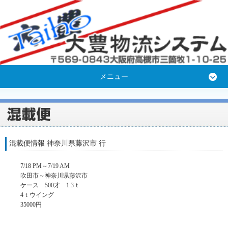
メニュー
混載便情報 神奈川県藤沢市 行
7/18 PM～7/19 AM
吹田市～神奈川県藤沢市
ケース 500才 1.3ｔ
4ｔウイング
35000円