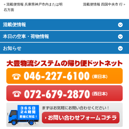
«
混載便情報 兵庫県神戸市内または明
混載便情報 四国中央市 行
»
石方面
混載便情報
本日の空車・荷物情報
お知らせ