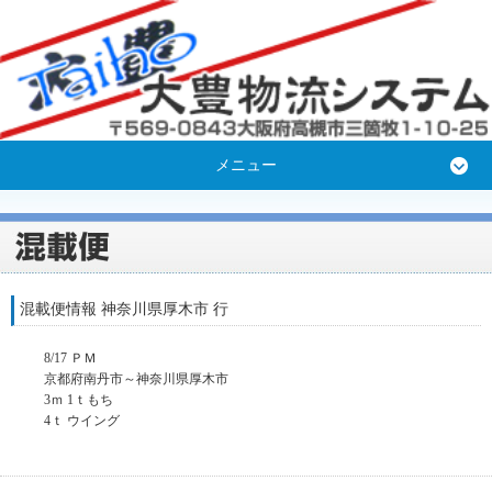
メニュー
混載便情報 神奈川県厚木市 行
8/17 ＰＭ
京都府南丹市～神奈川県厚木市
3ｍ 1ｔもち
4ｔ ウイング