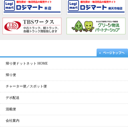
帰り便ドットネット HOME
帰り便
チャーター便／スポット便
デポ配送
混載便
会社案内