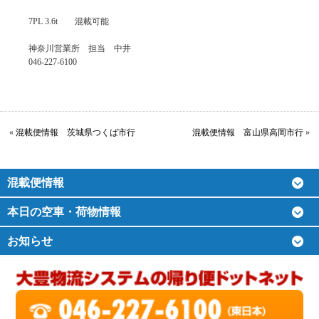
7PL 3.6t 混載可能
神奈川営業所 担当 中井
046-227-6100
«
混載便情報 茨城県つくば市行
混載便情報 富山県高岡市行
»
混載便情報
本日の空車・荷物情報
お知らせ