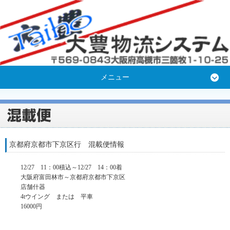
メニュー
京都府京都市下京区行 混載便情報
12/27 11：00積込～12/27 14：00着
大阪府富田林市～京都府京都市下京区
店舗什器
4tウイング または 平車
16000円