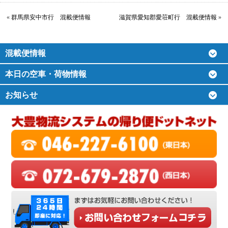
«
群馬県安中市行 混載便情報
滋賀県愛知郡愛荘町行 混載便情報
»
混載便情報
本日の空車・荷物情報
お知らせ