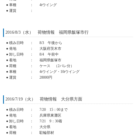
● 車種
：
4tウイング
● 運賃
：
2016/8/3（水） 荷物情報 福岡県飯塚市行
● 積み日時
：
8/3 午後から
● 発地
：
大阪府茨木市
● 卸し日時
：
8/4 午前中
● 着地
：
福岡県飯塚市
● 荷種
：
ケース （2パレ分）
● 車種
：
4tウイング・10tウイング
● 運賃
：
28000円
2016/7/19（火） 荷物情報 大分県方面
● 積み日時
：
7/20 15：00まで
● 発地
：
兵庫県東灘区
● 卸し日時
：
7/21 9：30着
● 着地
：
大分県
● 荷種
：
駐輪部材