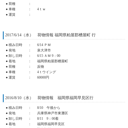
● 荷種
：
● 車種
：
4ｔｗ
● 運賃
：
2017/6/14（水） 荷物情報 福岡県粕屋郡槽屋町 行
● 積み日時
：
6/14 ＰＭ
● 発地
：
泉大津市
● 卸し日時
：
6/15 ＡＭ 9：00
● 着地
：
福岡県粕屋郡槽屋町
● 荷種
：
反物
● 車種
：
4ｔウイング
● 運賃
：
60000円
2016/8/10（水） 荷物情報 福岡県福岡早見区行
● 積み日時
：
8/10 午後から
● 発地
：
兵庫県神戸市東灘区
● 卸し日時
：
8/11 9：00着
● 着地
：
福岡県福岡早見区