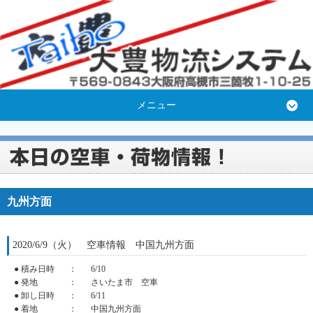
メニュー
九州方面
2020/6/9（火） 空車情報 中国九州方面
● 積み日時
：
6/10
● 発地
：
さいたま市 空車
● 卸し日時
：
6/11
● 着地
：
中国九州方面