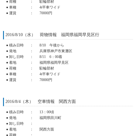
● 荷種
：
駐輪部材
● 車種
：
4t平車ワイド
● 運賃
：
70000円
2016/8/10（水） 荷物情報 福岡県福岡早見区行
● 積み日時
：
8/10 午後から
● 発地
：
兵庫県神戸市東灘区
● 卸し日時
：
8/11 6：00着
● 着地
：
福岡県福岡早見区
● 荷種
：
駐輪部材
● 車種
：
4t平車ワイド
● 運賃
：
70000円
2016/8/4（木） 空車情報 関西方面
● 積み日時
：
13：00頃
● 発地
：
福岡県田川町
● 卸し日時
：
● 着地
：
関西方面
● 荷種
：