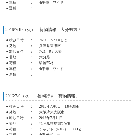
● 車種
：
4t平車 ワイド
● 運賃
：
2016/7/19（火） 荷物情報 大分県方面
● 積み日時
：
7/20 15：00まで
● 発地
：
兵庫県東灘区
● 卸し日時
：
7/21 9：00着
● 着地
：
大分県
● 荷種
：
駐輪部材
● 車種
：
4t平車 ワイド
● 運賃
：
2016/7/6（水） 福岡行き 荷物情報。
● 積み日時
：
2016年7月8日 13時以降
● 発地
：
大阪府東大阪市
● 卸し日時
：
2016年7月11日
● 着地
：
福岡県糟屋郡新宮町
● 荷種
：
シャフト（6.8m） 800kg
● 車種
：
4t平ボディー