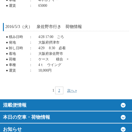
● 運賃
：
65000
2016/5/3（火） 泉佐野市行き 荷物情報
● 積み日時
：
4/28 17:00 ごろ
● 発地
：
大阪府摂津市
● 卸し日時
：
4/29 8:30 必着
● 着地
：
大阪府泉佐野市
● 荷種
：
ケース 積合 ×
● 車種
：
4ｔ ウイング
● 運賃
：
18,000円
1
2
次へ »
混載便情報
本日の空車・荷物情報
お知らせ