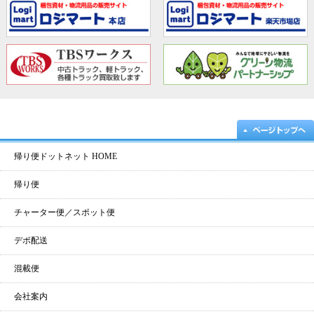
帰り便ドットネット HOME
帰り便
チャーター便／スポット便
デポ配送
混載便
会社案内