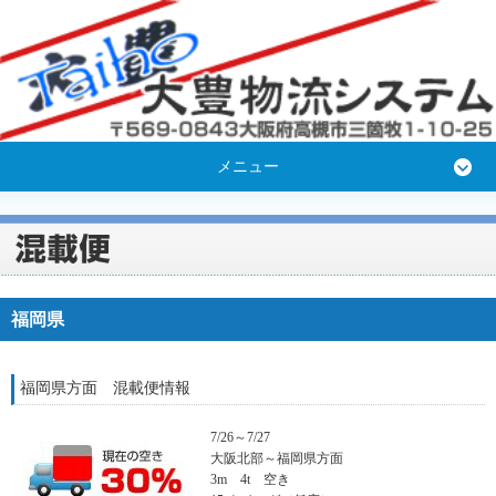
メニュー
福岡県
福岡県方面 混載便情報
7/26～7/27
大阪北部～福岡県方面
3m 4t 空き