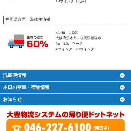
15tウイング（低床）
福岡県方面 混載便情報
7/14積 7/15卸
大阪府茨木市～福岡県飯塚市
4m 2.5t ケース
4tウイング 10tウイング
混載便情報
本日の空車・荷物情報
お知らせ