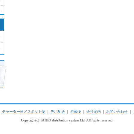
｜
チャーター便／スポット便
｜
デポ配送
｜
混載便
｜
会社案内
｜
お問い合わせ
｜
Copyright(c) TAIHO distribution system Ltd. All rights reserved.