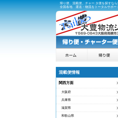
帰り便、混載便、チャー タ便を探すな
全国各地 運送・物流をトータルサポー
混載便情報
関西方面
大阪府
兵庫県
滋賀県
和歌山県