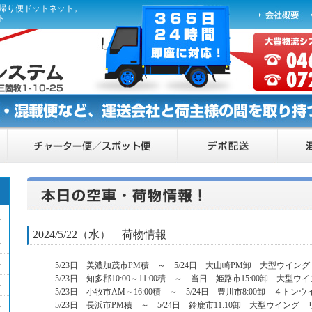
ら帰り便ドットネット。
ト
2024/5/22（水） 荷物情報
5/23日 美濃加茂市PM積 ～ 5/24日 大山崎PM卸 大型ウイン
5/23日 知多郡10:00～11:00積 ～ 当日 姫路市15:00卸 大型
5/23日 小牧市AM～16:00積 ～ 5/24日 豊川市8:00卸 ４ト
5/23日 長浜市PM積 ～ 5/24日 鈴鹿市11:10卸 大型ウイング