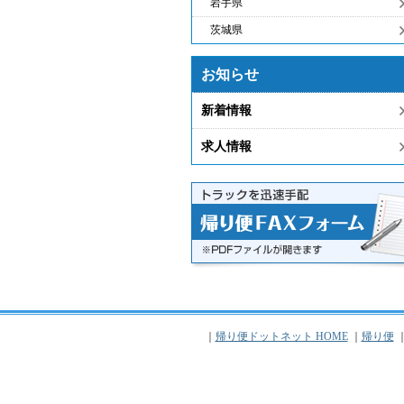
岩手県
茨城県
お知らせ
新着情報
求人情報
｜
帰り便ドットネット HOME
｜
帰り便