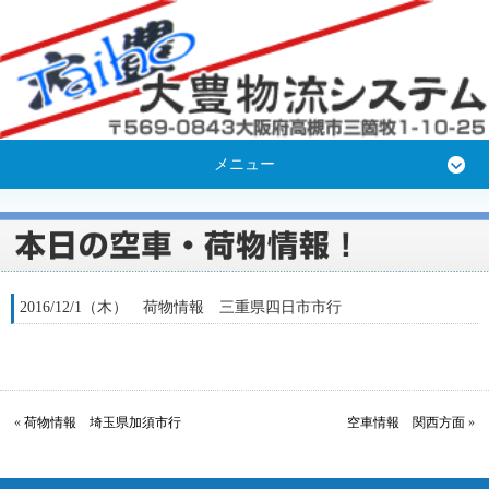
メニュー
2016/12/1（木） 荷物情報 三重県四日市市行
«
荷物情報 埼玉県加須市行
空車情報 関西方面
»