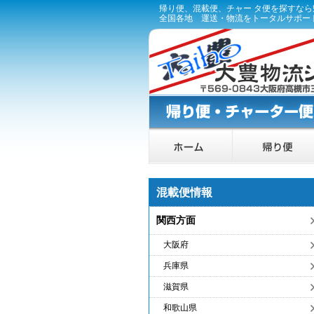
帰り便、混載便、チャー タ便を探すな
全国各地 運送・物流をトータルサポー
混載便情報
関西方面
大阪府
兵庫県
滋賀県
和歌山県