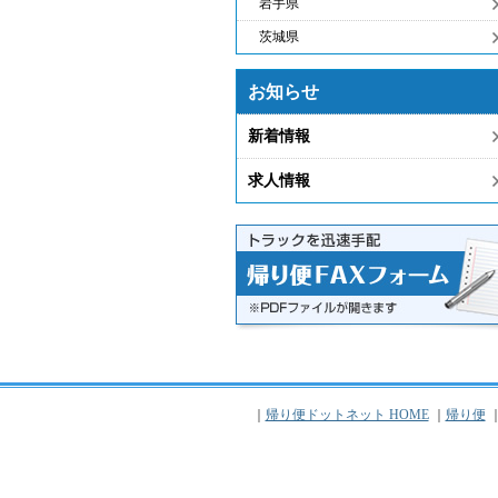
岩手県
茨城県
お知らせ
新着情報
求人情報
｜
帰り便ドットネット HOME
｜
帰り便