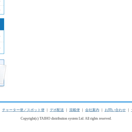
｜
チャーター便／スポット便
｜
デポ配送
｜
混載便
｜
会社案内
｜
お問い合わせ
｜
Copyright(c) TAIHO distribution system Ltd. All rights reserved.