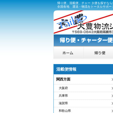
帰り便、混載便、チャー タ便を探すな
全国各地 運送・物流をトータルサポー
混載便情報
関西方面
大阪府
兵庫県
滋賀県
和歌山県