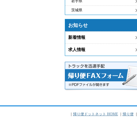
岩手県
茨城県
お知らせ
新着情報
求人情報
｜
帰り便ドットネット HOME
｜
帰り便