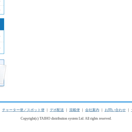
｜
チャーター便／スポット便
｜
デポ配送
｜
混載便
｜
会社案内
｜
お問い合わせ
｜
Copyright(c) TAIHO distribution system Ltd. All rights reserved.