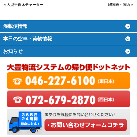
«
大型平低床チャーター
1/9関東～関西
»
混載便情報
本日の空車・荷物情報
お知らせ