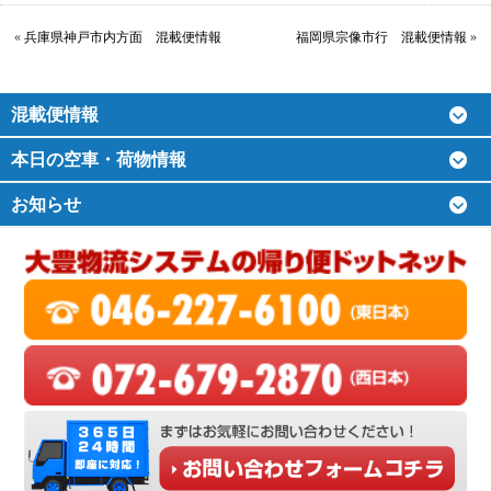
«
兵庫県神戸市内方面 混載便情報
福岡県宗像市行 混載便情報
»
混載便情報
本日の空車・荷物情報
お知らせ