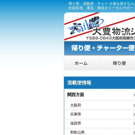
帰り便、混載便、チャー タ便を探すな
全国各地 運送・物流をトータルサポー
混載便情報
関西方面
大阪府
兵庫県
滋賀県
和歌山県