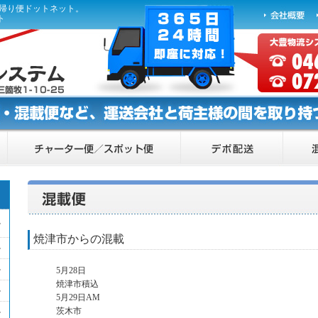
ら帰り便ドットネット。
ト
焼津市からの混載
5月28日
焼津市積込
5月29日AM
茨木市