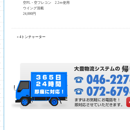
空PL・空フレコン 2.2ｍ使用
ウイング混載
24,000円
«
4トンチャーター