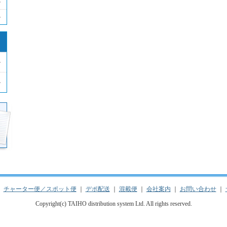
｜
チャーター便／スポット便
｜
デポ配送
｜
混載便
｜
会社案内
｜
お問い合わせ
｜
Copyright(c) TAIHO distribution system Ltd. All rights reserved.