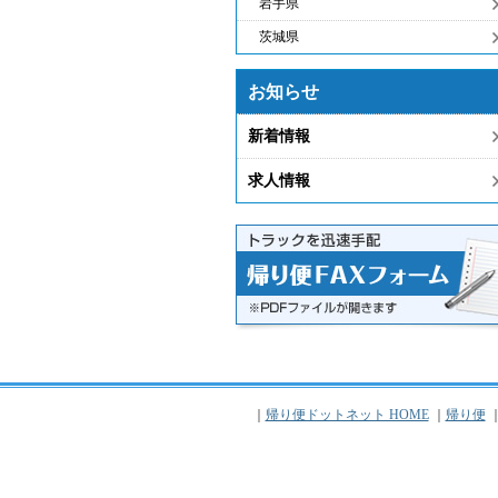
岩手県
茨城県
お知らせ
新着情報
求人情報
｜
帰り便ドットネット HOME
｜
帰り便