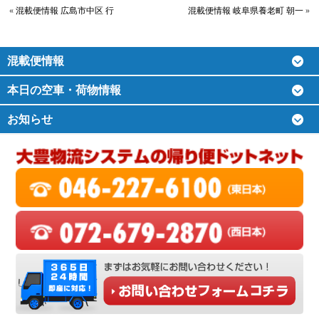
«
混載便情報 広島市中区 行
混載便情報 岐阜県養老町 朝一
»
混載便情報
本日の空車・荷物情報
お知らせ