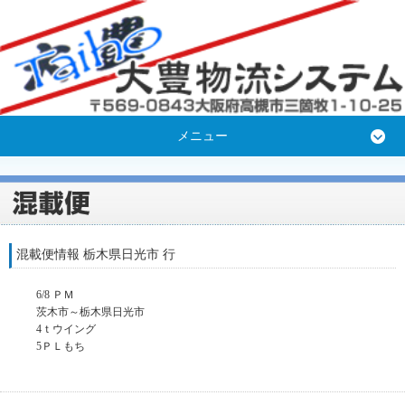
メニュー
混載便情報 栃木県日光市 行
6/8 ＰＭ
茨木市～栃木県日光市
4ｔウイング
5ＰＬもち