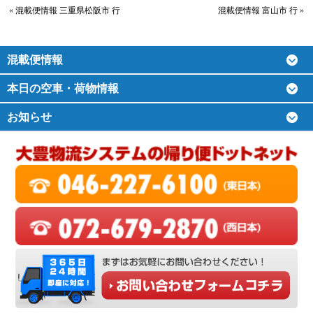
«
混載便情報 三重県松阪市 行
混載便情報 富山市 行
»
混載便情報
本日の空車・荷物情報
お知らせ