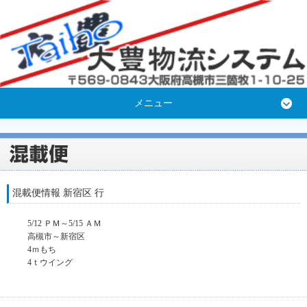
メニュー
混載便情報 新宿区 行
5/12 ＰＭ～5/15 ＡＭ
高槻市～新宿区
4ｍもち
4ｔウイング