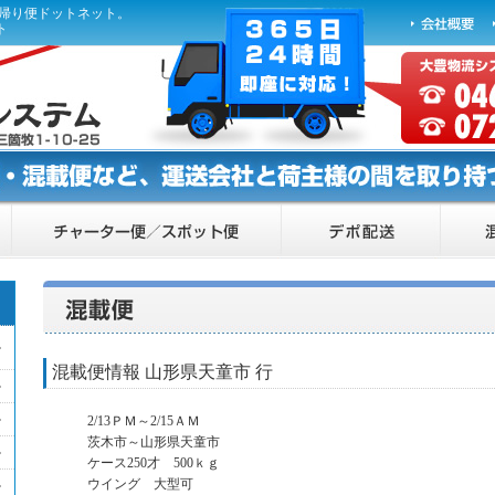
ら帰り便ドットネット。
ト
混載便情報 山形県天童市 行
2/13ＰＭ～2/15ＡＭ
茨木市～山形県天童市
ケース250才 500ｋｇ
ウイング 大型可