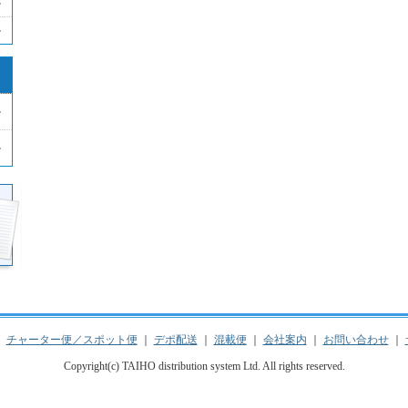
｜
チャーター便／スポット便
｜
デポ配送
｜
混載便
｜
会社案内
｜
お問い合わせ
｜
Copyright(c) TAIHO distribution system Ltd. All rights reserved.