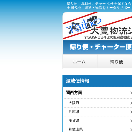
帰り便、混載便、チャー タ便を探すな
全国各地 運送・物流をトータルサポー
混載便情報
関西方面
大阪府
兵庫県
滋賀県
和歌山県