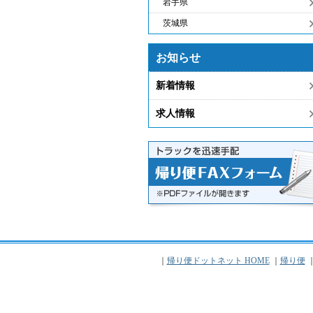
岩手県
茨城県
お知らせ
新着情報
求人情報
｜
帰り便ドットネット HOME
｜
帰り便