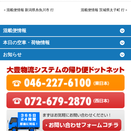
«
混載便情報 新潟県糸魚川市 行
混載便情報 茨城県太子町 行
»
混載便情報
本日の空車・荷物情報
お知らせ