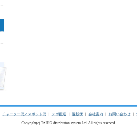
｜
チャーター便／スポット便
｜
デポ配送
｜
混載便
｜
会社案内
｜
お問い合わせ
｜
Copyright(c) TAIHO distribution system Ltd. All rights reserved.