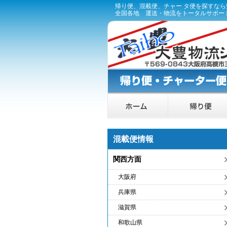
帰り便、混載便、チャー タ便を探すな
全国各地 運送・物流をトータルサポー
混載便情報
関西方面
大阪府
兵庫県
滋賀県
和歌山県