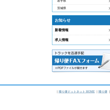
岩手県
茨城県
お知らせ
新着情報
求人情報
｜
帰り便ドットネット HOME
｜
帰り便