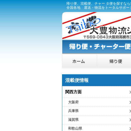
帰り便、混載便、チャー タ便を探すな
全国各地 運送・物流をトータルサポー
混載便情報
関西方面
大阪府
兵庫県
滋賀県
和歌山県