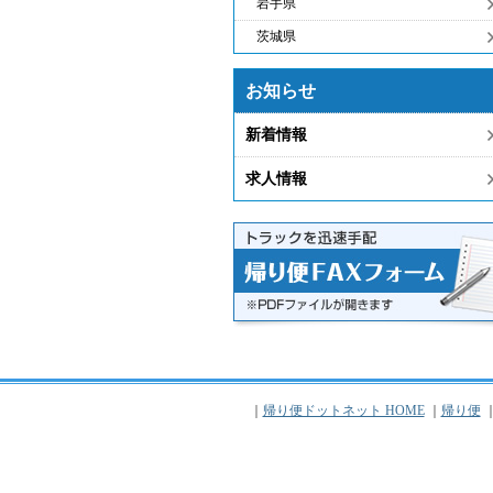
岩手県
茨城県
お知らせ
新着情報
求人情報
｜
帰り便ドットネット HOME
｜
帰り便