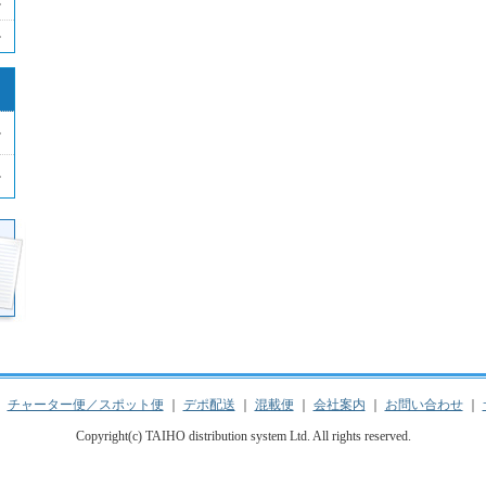
｜
チャーター便／スポット便
｜
デポ配送
｜
混載便
｜
会社案内
｜
お問い合わせ
｜
Copyright(c) TAIHO distribution system Ltd. All rights reserved.